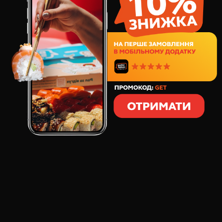
Цей договір між Фізичною особою – підприємцем
ШВЕДЮК ІРИНА ВІКТОРІВНА, ІПН 2846714545, статус
якої як підприємця підтверджується Випискою з
Єдиного державного реєстру юридичних осіб, фізичних
осіб - підприємців та громадських формувань (дата та
номер запису в реєстрі: 26.08.2024р. №
2010350000000627231), в подальшому «Продавець», з
одного боку, і будь-якою дієздатною фізичною особою,
яка прийняла (акцептувала) дану пропозицію-оферту,
далі «Покупець», з іншого боку, є договором купівлі-
продажу і визначає основні умови замовлення,
придбання та доставки товарів покупцям (далі –
«Договір»).
1. ВИЗНАЧЕННЯ ТЕРМІНІВ
1.1. Публічна оферта (далі - «Оферта») - публічна
пропозиція Продавця, адресована невизначеному колу
фізичних, дієздатних осіб, укласти з Продавцем договір
купівлі-продажу суші, ролів або інших страв (далі
«товар») дистанційним способом на умовах, що
містяться в цій Оферті.
1.2. Замовлення Покупця - рішення Покупця замовити