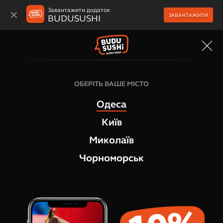
Завантажити додаток
ЗАВАНТАЖИТИ
BUDUSUSHI
МЕНЮ
ОБЕРІТЬ ВАШЕ МІСТО
Одеса
Київ
Миколаїв
Чорноморськ
ПУБЛІЧНИЙ ДОГОВІР (ОФЕРТА)
КУПІВЛІ-ПРОДАЖУ ТОВАРІВ
ПУБЛІЧНИЙ ДОГОВІР (ОФЕРТА) КУПІВЛІ-ПРОДАЖУ
ТОВАРІВ