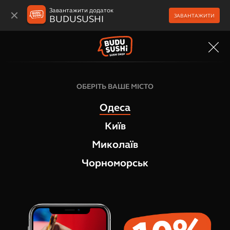
Завантажити додаток
ЗАВАНТАЖИТИ
BUDUSUSHI
МЕНЮ
ОБЕРІТЬ ВАШЕ МІСТО
Одеса
Київ
Миколаїв
Чорноморськ
ПУБЛІЧНИЙ ДОГОВІР (ОФЕРТА)
КУПІВЛІ-ПРОДАЖУ ТОВАРІВ
ПУБЛІЧНИЙ ДОГОВІР (ОФЕРТА) КУПІВЛІ-ПРОДАЖУ
ТОВАРІВ