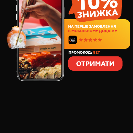
Цей договір між Фізичною особою –
підприємцем БУСАРЄВА ТЕТЯНА ГЕННАДІЇВНА,
ІПН 3189810609 , статус якої як підприємця
підтверджується Випискою з Єдиного державного
реєстру юридичних осіб, фізичних осіб - підприємців та
громадських формувань (дата та номер запису в
реєстрі: 29.11.2024р. № 2000690010001057506), в
подальшому «Продавець», з одного боку, і будь-якою
дієздатною фізичною особою, яка прийняла
(акцептувала) дану пропозицію-оферту, далі
«Покупець», з іншого боку, є договором купівлі-
продажу і визначає основні умови замовлення,
придбання та доставки товарів покупцям (далі –
«Договір»).
1. ВИЗНАЧЕННЯ ТЕРМІНІВ
1.1. Публічна оферта (далі - «Оферта») - публічна
пропозиція Продавця, адресована невизначеному колу
фізичних, дієздатних осіб, укласти з Продавцем договір
купівлі-продажу суші, ролів або інших страв (далі
«товар») дистанційним способом на умовах, що
містяться в цій Оферті.