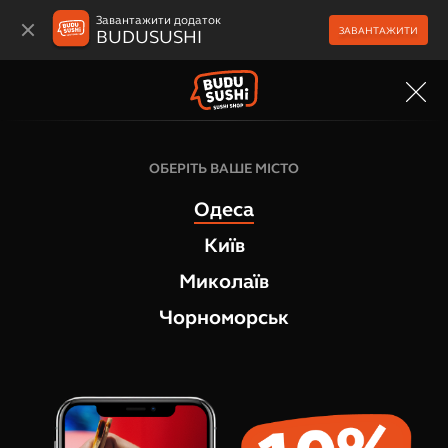
Завантажити додаток
ЗАВАНТАЖИТИ
BUDUSUSHI
МЕНЮ
Філадельфія роли
ОБЕРІТЬ ВАШЕ МІСТО
Рол Сексі Фіш
Одеса
1
відгук
Київ
Миколаїв
Чорноморськ