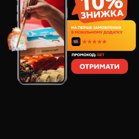
377
грн
8
шт
298
грамів
СКЛАД:
норвезький лосось
сир вершковий
спілий авокадо
ікра тобіко
соус соєвий солодкий
соус горіховий
цибуля сушена
тунець в темпурі
"Рол Сексі Фіш" - це екстравагантний вибір, де
норвезький лосось поєднується з вершковим сиром,
стиглим авокадо та ікрою тобіко, створюючи п'янкі