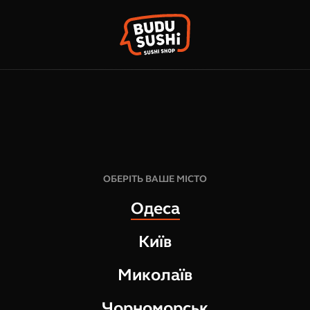
КО
ФРАНШИЗА
НАШІ МАГАЗИНИ
б
160
грн
8
шт
ОБЕРІТЬ ВАШЕ МІСТО
225
г
Одеса
СКЛАД:
Київ
краб темпура
сир вершковий
Миколаїв
Цей рол поєднує класичну 
Чорноморськ