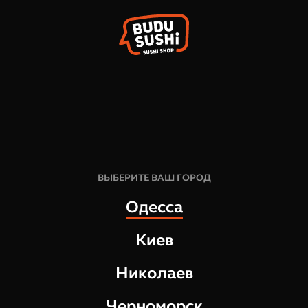
КОРЗИН
ФРАНШИЗА
НАШИ МАГАЗИНЫ
395
грн
22
шт
ВЫБЕРИТЕ ВАШ ГОРОД
560
Одесса
СОСТАВ:
Киев
Маки Снежный краб
Горячий ролл Лосось Чиз
Николаев
В наборе Горячий ролл Лосо
Черноморск