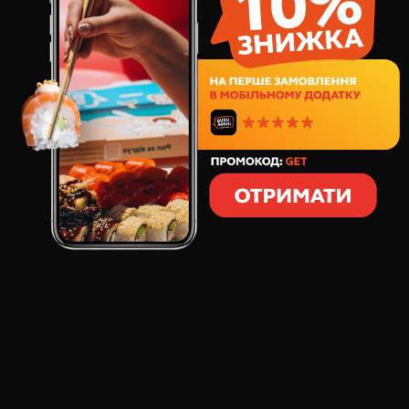
279
грн
8
шт
268
грамм
СОСТАВ:
тихоокеанский тунец
угорь Кабаяки
сыр сливочный
спелый авокадо
икра тобико
фурикаке
соус спайси
соус чили сладкий
Филадельфия Тунец и Угорь — суши-ролл с тунцом,
угрем, сливочным сыром, авокадо и икрой тобико.
Особый вкус роллу придают соус спайси и сладкий