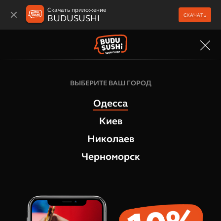
Скачать приложение
СКАЧАТЬ
BUDUSUSHI
МЕНЮ
Филадельфия роллы
ВЫБЕРИТЕ ВАШ ГОРОД
Филадельфия Тунец и Угорь
Одесса
1
отзыв
Киев
Николаев
Черноморск