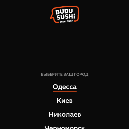
КОРЗИН
ФРАНШИЗА
НАШИ МАГАЗИНЫ
горь
374
грн
8
шт
ВЫБЕРИТЕ ВАШ ГОРОД
291
г
Одесса
СОСТАВ:
Киев
норвежский лосось
сыр сливочный
Николаев
спелый авокадо
соус спайси
Черноморск