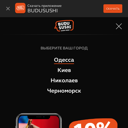
Скачать приложение
СКАЧАТЬ
BUDUSUSHI
МЕНЮ
Напитки
ВЫБЕРИТЕ ВАШ ГОРОД
Вода Саирме газ, 0,5 л
Одесса
1
отзыв
Киев
Николаев
Черноморск