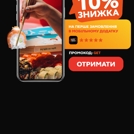
65
грн
1
шт
500
грамм
СОСТАВ:
Минеральная грузинская вода "Саирме"
газированная, 0,5 л
ОТЗЫВЫ О ТОВАРЕ
ВОДА САИРМЕ ГАЗ, 0,5 Л
:
Антон