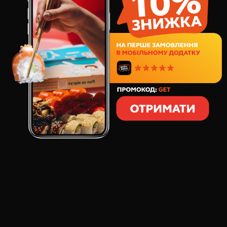
106
грн
1
шт
100
грамм
СОСТАВ:
Сыр сливочный, 100 г
ОТЗЫВЫ О ТОВАРЕ
СЫР СЛИВОЧНЫЙ, 100 Г
: