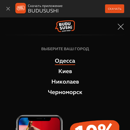
Скачать приложение
СКАЧАТЬ
BUDUSUSHI
МЕНЮ
Ингредиенты для суши
ВЫБЕРИТЕ ВАШ ГОРОД
Кунжут чёрный, 10 г
Одесса
1
отзыв
Киев
Николаев
Черноморск