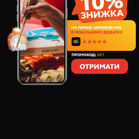
33
грн
1
шт
10
грамм
СОСТАВ:
Кунжут чёрный, 10 г
ОТЗЫВЫ О ТОВАРЕ
КУНЖУТ ЧЁРНЫЙ, 10 Г
:
Миша
Ароматный, хорошо обжарен